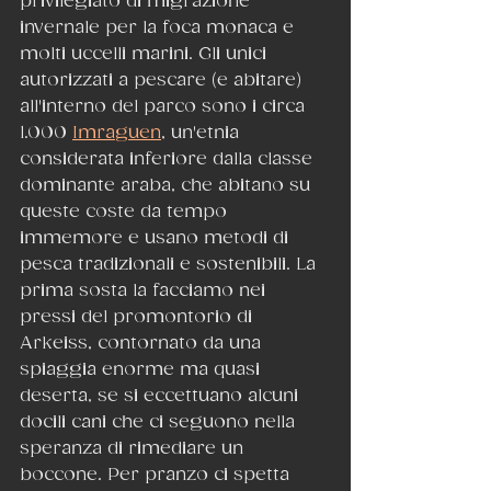
privilegiato di migrazione 
invernale per la foca monaca e 
molti uccelli marini. Gli unici 
autorizzati a pescare (e abitare) 
all'interno del parco sono i circa 
1.000 
Imraguen
, un'etnia 
considerata inferiore dalla classe 
dominante araba, che abitano su 
queste coste da tempo 
immemore e usano metodi di 
pesca tradizionali e sostenibili. La 
prima sosta la facciamo nei 
pressi del promontorio di 
Arkeiss, contornato da una 
spiaggia enorme ma quasi 
deserta, se si eccettuano alcuni 
docili cani che ci seguono nella 
speranza di rimediare un 
boccone. Per pranzo ci spetta 