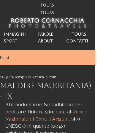
TOURS
TOURS
ROBERTO CORNACCHIA
- P h o t o & T r a v e l s -
IMMAGINI
PAROLE
TOURS
SPORT
about
CONTATTI
Post
Tutti i post
26 gen
Tempo di lettura: 2 min
Tutti i post
MAI DIRE MAU(RITANIA)
Mondi in bilico
- IX
Istanti solenni
Abbandoniamo Nouadhibou per 
Fuori rotta
dedicare l'intera giornata al 
Parco 
Dispacci di viaggio
Nazionale di Banc d'Arguin
, sito 
UNESCO in quanto luogo 