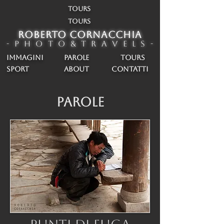
TOURS
TOURS
ROBERTO CORNACCHIA
- P h o t o & T r a v e l s -
IMMAGINI
PAROLE
TOURS
SPORT
about
CONTATTI
PAROLE