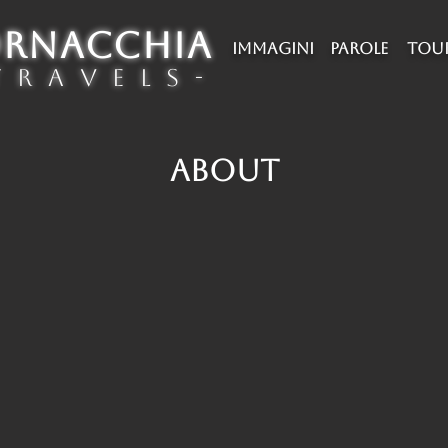
ORNACCHIA
IMMAGINI
PAROLE
TOU
 r a v e l s -
ABOUT
LISTA VIAGGI