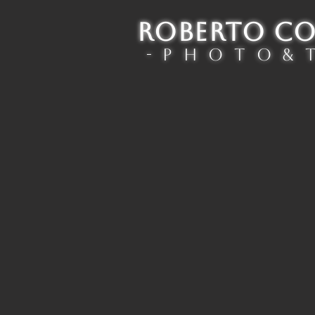
ROBERTO C
- P h o t o & T
BIO