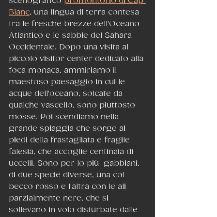
scenografico 
promontorio di Cap 
Blanc
, una lingua di terra contesa 
tra le fresche brezze dell'Oceano 
Atlantico e le sabbie del Sahara 
Occidentale. Dopo una visita al 
piccolo visitor center dedicato alla 
foca monaca, ammiriamo il 
maestoso paesaggio in cui le 
acque dell'oceano, solcate da 
qualche vascello, sono piuttosto 
mosse. Poi scendiamo nella 
grande spiaggia che sorge ai 
piedi della frastagliata e fragile 
falesia, che accoglie centinaia di 
uccelli. Sono per lo più  gabbiani, 
di due specie diverse, una col 
becco rosso e l'altra con le ali 
parzialmente nere, che si 
sollevano in volo disturbate dalle 