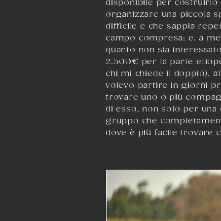
disponibile per costruirlo
organizzare una piccola s
difficile e che sappia repe
campo compresa; e, a meno
quanto non sia interessat
2.500€ per la parte etiope
chi mi chiede il doppio), 
volevo partire in giorni p
trovare uno o più compagni
di esso, non solo per una
gruppo che completamente s
dove è più facile trovare 