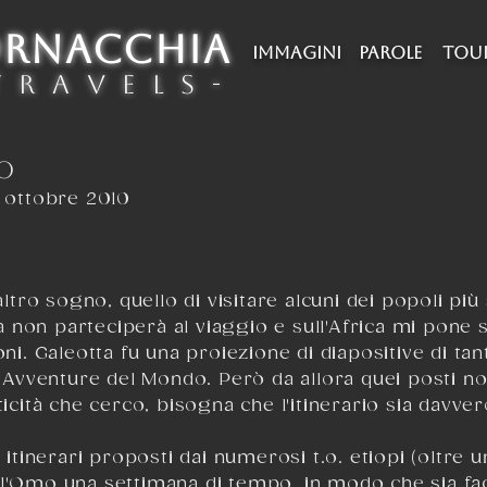
ORNACCHIA
IMMAGINI
PAROLE
TOU
 r a v e l s -
MO
, ottobre 2010
 altro sogno, quello di visitare alcuni dei popoli pi
 non parteciperà al viaggio e sull'Africa mi pone 
oni. Galeotta fu una proiezione di diapositive di tan
di Avventure del Mondo. Però da allora quei posti n
ticità che cerco, bisogna che l'itinerario sia davve
 itinerari proposti dai numerosi t.o. etiopi (oltre un
ll'Omo una settimana di tempo, in modo che sia fac