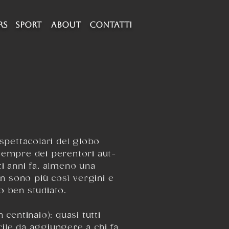
RS
SPORT
about
CONTATTI
ù spettacolari del globo
sempre dei perentori aut-
ti anni fa, almeno una
on sono più così vergini e
ro ben studiato.
 centinaio): quasi tutti
ile da aggiungere a chi fa