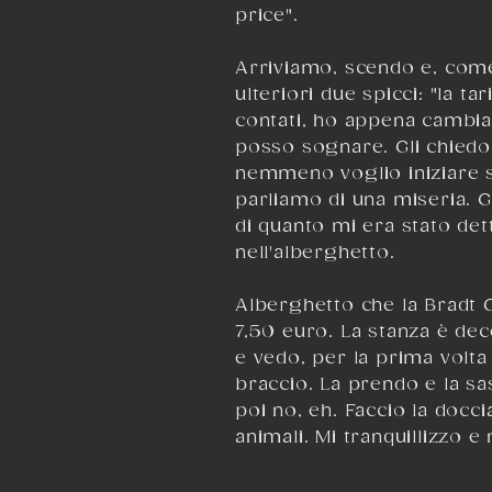
price".
Arriviamo, scendo e, come
ulteriori due spicci: "la t
contati, ho appena cambiat
posso sognare. Gli chiedo
nemmeno voglio iniziare su
parliamo di una miseria. Gl
di quanto mi era stato det
nell'alberghetto.
Alberghetto che la
Bradt 
7,50 euro. La stanza è de
e vedo, per la prima volta
braccio. La prendo e la sa
poi no, eh. Faccio la docci
animali. Mi tranquillizzo e 