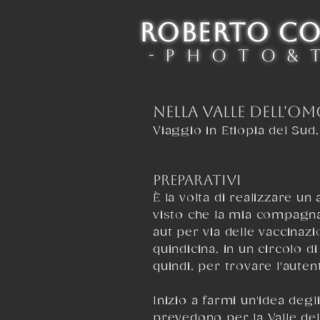
ROBERTO C
- P h o t o & T
NELLA VALLE DELL'O
Viaggio in Etiopia del Sud
PREPARATIVI
È la volta di realizzare un
visto che la mia compagna
aut per via delle vaccinazi
quindicina, in un circolo 
quindi, per trovare l'auten
Inizio a farmi un'idea degli
prevedono per la Valle de