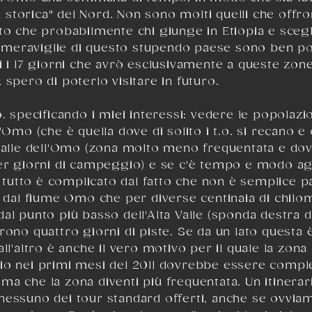
ta storica" del Nord. Non sono molti quelli che offr
to che probabilmente chi giunge in Etiopia e scegl
e meraviglie di questo stupendo paese sono ben poc
i i 17 giorni che avrò esclusivamente a queste zone
, spero di poterlo visitare in futuro.
. specificando i miei interessi: vedere le popolazio
'Omo (che è quella dove di solito i t.o. si recano e
 Valle dell'Omo (zona molto meno frequentata e dov
per giorni di campeggio) e se c'è tempo e modo ag
Il tutto è complicato dal fatto che non è semplice 
e dal fiume Omo che per diverse centinaia di chilo
l punto più basso dell'Alta Valle (sponda destra del
rono quattro giorni di piste. Se da un lato questa 
all'altro è anche il vero motivo per il quale la zon
io nei primi mesi del 2011 dovrebbe essere comple
ima che la zona diventi più frequentata. Un itinera
nessuno dei tour standard offerti, anche se ovviam