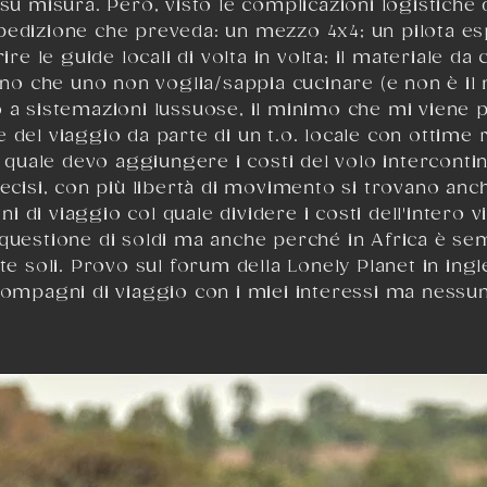
 su misura. Però, visto le complicazioni logistiche 
pedizione che preveda: un mezzo 4x4; un pilota esp
rire le guide locali di volta in volta; il materiale 
 che uno non voglia/sappia cucinare (e non è il 
o a sistemazioni lussuose, il minimo che mi viene 
 del viaggio da parte di un t.o. locale con ottime
al quale devo aggiungere i costi del volo intercont
recisi, con più libertà di movimento si trovano anch
 di viaggio col quale dividere i costi dell'intero 
 questione di soldi ma anche perché in Africa è s
oli. Provo sul forum della Lonely Planet in ingle
compagni di viaggio con i miei interessi ma nessu