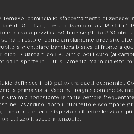
 temevo, comincia lo sfaccettamento di zebedei nel
ariffa è di 10 dollari, che corrispondono a 180 birr".
o e ho solo pezzi da 50 birr: se gli do 200 birr so
 se ha il resto e, come ampiamente previsto, dice 
bito a sventolare bandiera bianca di fronte a ques
i dico: "Guarda ti do 150 birr e poi 1 euro (al cambi
to dallo sportello". Lui si lamenta ma in dialetto 
Guide
definisce il più pulito tra quelli economici. Co
cente a prima vista. Vado nel bagno comune (sembra
 in vita mia nonostante le tante bettole frequentat
sso nel lavandino, apro il rubinetto e scompare giù
a, torno in camera e ispeziono il letto: lenzuola pul
non utilizzo il sacco a lenzuolo.