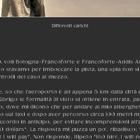
Differenti carichi
0, voli Bologna-Francoforte e Francoforte-
Addis 
o stavamo per imboccare la pista, una spia non si
ntrolli del caso al mezzo.
e, so che l'aeroporto è ad appena 5 km dalla città e
rigo le formalità (il visto si ottiene in entrata, p
llo, dove mi dicono che per andare al mio alberghet
o sul taxi e dopo aver percorso circa 100 metri m
accordo in anticipo, per evitare incomprensioni all
"10 dollars". La risposta mi puzza un po', ribadisco: 
 I will pay". Non risponde. Ripeto "160 birr, I will 