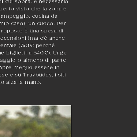
di cui sopra, è necessario
erto visto che la zona è
da campeggio, cucina da
mio caso), un cuoco. Per
proposto è una spesa di
 recensioni (ma c'è anche
inentale (740€ perché
e biglietti a 540€). Urge
viaggio o almeno di parte
empre meglio essere in
se e su Travbuddy, i siti
no alza la mano.