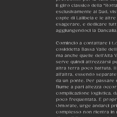
il giro classico della "Rot
esclusivamente al Sud, vis
copte di
Lalibela
e le altr
esagerare, e dedicare tutt
aggiungendoci la
Dancalia
Comincio a contattare i t.o
cosiddetta Bassa Valle dell
ma anche quelle dell'Alta
serve quindi attrezzarsi 
altra terra poco battuta. 
all'altra, essendo separat
da un ponte. Per passare da
fiume a pari altezza occor
complicazione logistica, d
poco frequentata. E propr
Omorate
, urge andarci pr
complesso non rientra in 