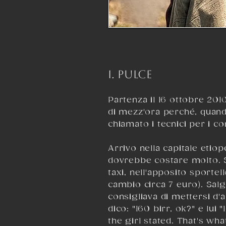
I. PULCE
Partenza il 16 ottobre 201
di mezz'ora perché, quand
chiamato i tecnici per i co
Arrivo nella capitale etiop
dovrebbe costare molto. Sb
taxi, nell'apposito sporte
cambio circa 7 euro). Salg
consigliava di mettersi d'
dico: "160 birr, ok?" e lui 
the girl stated. That's what