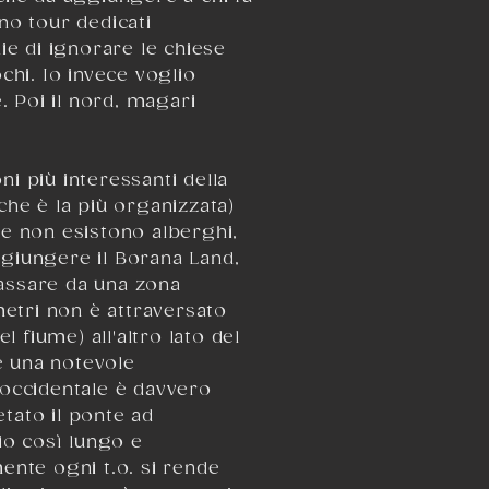
ono tour dedicati
ie di ignorare le chiese
hi. Io invece voglio
. Poi il nord, magari
ni più interessanti della
 che è la più organizzata)
e non esistono alberghi,
giungere il Borana Land,
passare da una zona
metri non è attraversato
 fiume) all'altro lato del
è una notevole
a occidentale è davvero
tato il ponte ad
rio così lungo e
ente ogni t.o. si rende