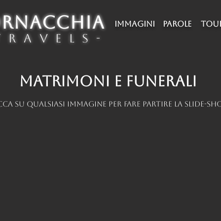
ORNACCHIA
IMMAGINI
PAROLE
TOU
 r a v e l s -
MATRIMONI E FUNERALI
cca su qualsiasi immagine per fare partire la slide-s