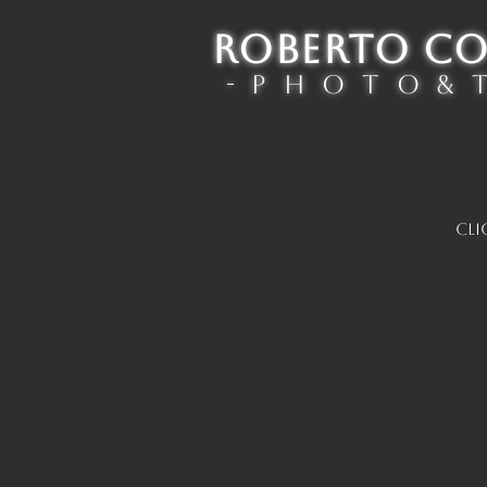
ROBERTO C
- P h o t o & T
Cli