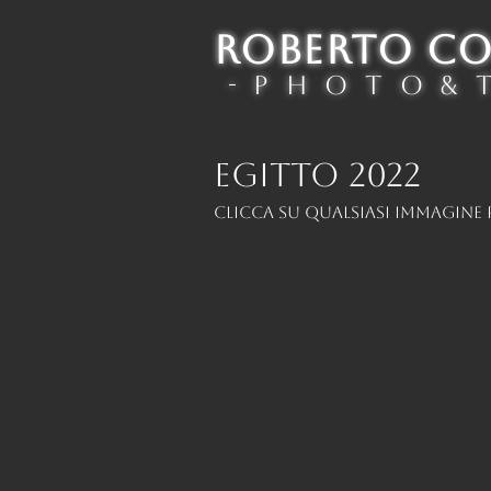
ROBERTO C
- P h o t o & T
EGITTO 2022
Clicca su qualsiasi immagine p