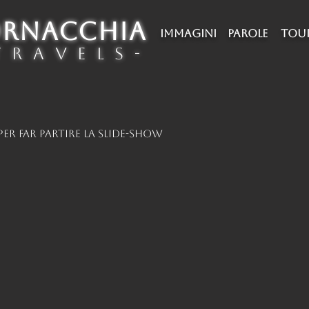
ORNACCHIA
IMMAGINI
PAROLE
TOU
 r a v e l s -
er far partire la slide-show