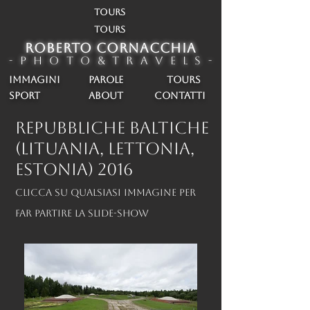
TOURS
TOURS
ROBERTO CORNACCHIA
- P h o t o & T r a v e l s -
IMMAGINI
PAROLE
TOURS
SPORT
about
CONTATTI
REPUBBLICHE BALTICHE
(LITUANIA, LETTONIA,
ESTONIA) 2016
Clicca su qualsiasi immagine per
far partire la slide-show