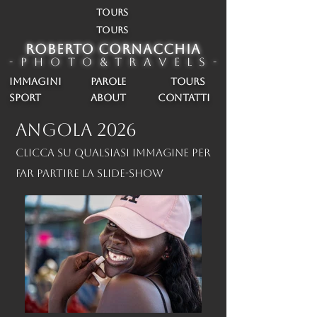
TOURS
TOURS
ROBERTO CORNACCHIA
- P h o t o & T r a v e l s -
IMMAGINI
PAROLE
TOURS
SPORT
about
CONTATTI
ANGOLA 2026
Clicca su qualsiasi immagine per
far partire la slide-show