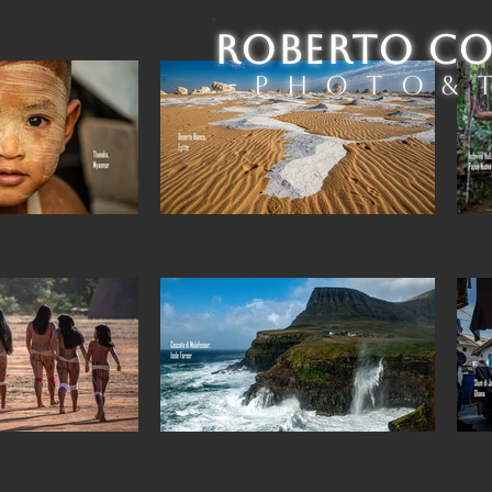
.
ROBERTO C
- P h o t o & T